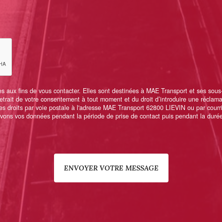
ux fins de vous contacter. Elles sont destinées à MAE Transport et ses sous-tra
 retrait de votre consentement à tout moment et du droit d’introduire une réclam
s droits par voie postale à l'adresse MAE Transport 62800 LIEVIN ou par courri
ervons vos données pendant la période de prise de contact puis pendant la durée 
ENVOYER VOTRE MESSAGE