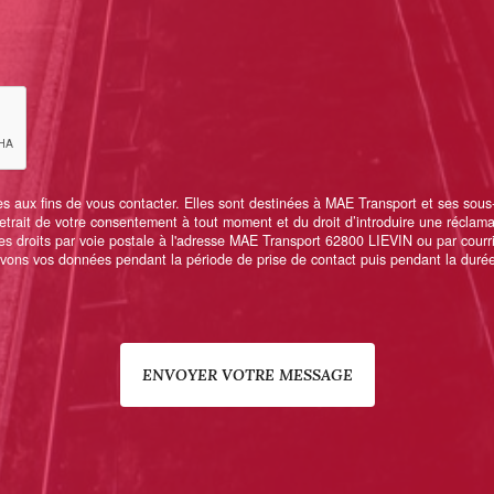
ux fins de vous contacter. Elles sont destinées à MAE Transport et ses sous-tra
 retrait de votre consentement à tout moment et du droit d’introduire une réclam
s droits par voie postale à l'adresse MAE Transport 62800 LIEVIN ou par courri
ervons vos données pendant la période de prise de contact puis pendant la durée 
ENVOYER VOTRE MESSAGE