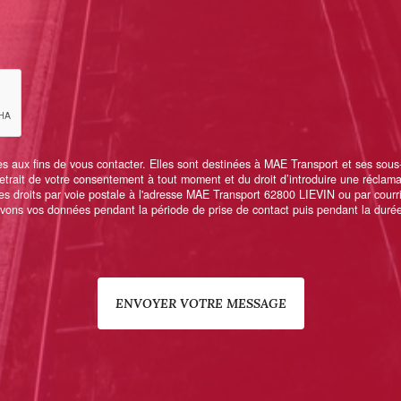
ux fins de vous contacter. Elles sont destinées à MAE Transport et ses sous-tra
 retrait de votre consentement à tout moment et du droit d’introduire une réclam
s droits par voie postale à l'adresse MAE Transport 62800 LIEVIN ou par courri
ervons vos données pendant la période de prise de contact puis pendant la durée 
ENVOYER VOTRE MESSAGE