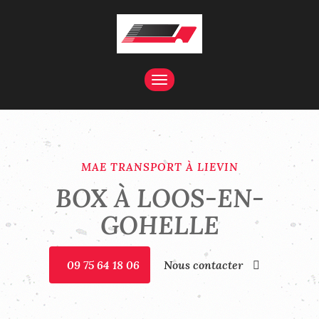
TOGGLE
NAVIGATION
MAE TRANSPORT À LIEVIN
BOX À LOOS-EN-
GOHELLE
09 75 64 18 06
Nous contacter